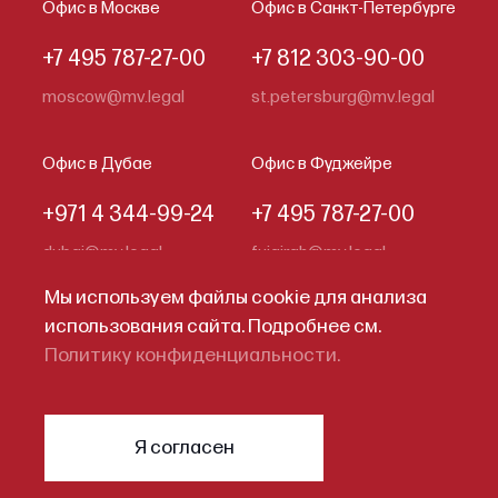
Офис в Москве
Офис в Санкт-Петербурге
+7 495 787-27-00
+7 812 303-90-00
moscow@mv.legal
st.petersburg@mv.legal
Офис в Дубае
Офис в Фуджейре
+971 4 344-99-24
+7 495 787-27-00
dubai@mv.legal
fujairah@mv.legal
Мы используем файлы cookie для анализа
использования сайта. Подробнее см.
Кодекс делового поведения
Политику конфиденциальности.
Политика конфиденциальности
© 2026
Меллинг, Войтишкин и
Я согласен
Партнеры