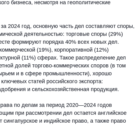
 долей торгово-коммерческих споров (в том
 и в сфере промышленности), хорошо
вых статей российского экспорта:
ния и сельскохозяйственная продукция.
по делам за период 2020—2024 годов
при рассмотрении дел остается английское
апурское и индийское право, а также право
позиция SIAC в Азии
ся его репутацией нейтрального форума,
сторон из Индии и Китая. Компании из этих
ются на арбитраж в юрисдикциях друг друга,
ыступает в качестве надежной «золотой
SIAC как действительно независимого