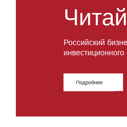
Санкции: практ
и решения
Одним из ключевых вопросов пр
остаются вызовы, обусловленны
нейтральным и негосударствен
базирующимся в Сингапуре, SIA
арбитражи с участием российски
под различные санкционные реж
нейтральным подходом в делах с
которые могут подпадать под са
Администрирование таких дел н
трудностей.