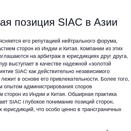
в основе его привлекательности. Более того,
том администрирования споров
он из Индии и Китая. Обширная практика
AC глубокое понимание позиций сторон,
дикций, что особо ценно в трансграничных
ктические преимущества и для российского
 сильным и независимым юридическим
у российские компании, в том числе
ут рассчитывать на качественное
международных арбитражах
венных судах в Сингапуре.
им вовлеченным подходом
етариат SIAC контролирует ход каждого
верку всех проектов решений — и этот
овышает исполнимость решений.