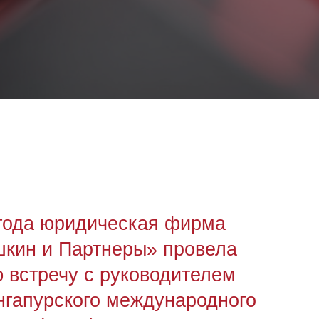
а юридическая фирма
 и Партнеры» провела
речу с руководителем
урского международного
 (SIAC) Вивеком Нилакантаном
тника Маргаритой