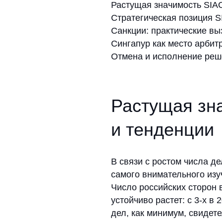
Растущая значим
и тенденции
В связи с ростом числа дел с уч
самого внимательного изучения т
Число российских сторон в арб
устойчиво растет: с 3-х в 2020 г
дел, как минимум, свидетельству
актуальность для российского б
сложности.
Согласно статистике SIAC за 20
связанные с внешнеэкономическ
и морские споры (11%) вместе 
За ними следуют споры в коммер
и строительной/инфраструктурн