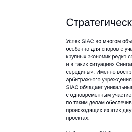
арбитражного учреждения лежит 
SIAC обладает уникальным опы
с одновременным участием стор
по таким делам обеспечивает SI
происходящих из этих двух юрис
проектах.
Нейтралитет SIAC приносит пра
бизнеса. Сингапур располагает
сообществом, благодаря котором
находящиеся под санкциями, мог
юридическое сопровождение в 
и разбирательствах в государст
Наконец, SIAC выделяется сво
к администрированию дел. Секр
разбирательства и проводит про
контроль качества (scrutiny) п