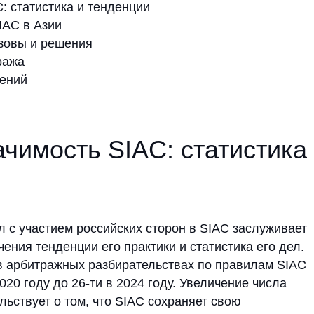
ость SIAC: статистика
астием российских сторон в SIAC заслуживает
енденции его практики и статистика его дел.
итражных разбирательствах по правилам SIAC
оду до 26-ти в 2024 году. Увеличение числа
ет о том, что SIAC сохраняет свою
изнеса, несмотря на геополитические
24 год, основную часть дел составляют споры,
ой деятельностью: торговые споры (29%)
формируют порядка 40% всех новых дел.
ческой (19%), корпоративной (12%)
ой (11%) сферах. Такое распределение дел