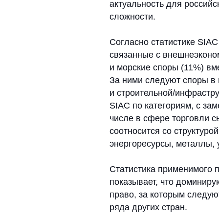
SIAC по категориям, с заметной
числе в сфере торговли сырьем
соотносится со структурой ключе
энергоресурсы, металлы, удобре
Статистика применимого права 
показывает, что доминирующим 
право, за которым следуют синг
ряда других стран.
Стратегическая 
Успех SIAC во многом объясняет
особенно для споров с участием 
крупных экономик редко соглаша
и в таких ситуациях Сингапур в
середины». Именно восприятие 