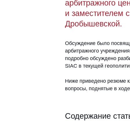
Обсуждение было посвящено пр
арбитражного учреждения для р
подробно обсуждено разбирател
SIAC в текущей геополитической
Ниже приведено резюме ключевы
вопросы, поднятые в ходе обсу
Содержание статьи
Растущая значимость SIAC: стат
Стратегическая позиция SIAC в 
Санкции: практические вызовы 
Сингапур как место арбитража
Отмена и исполнение решений