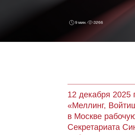
9 мин.
3266
12 декабря 2025 год
«Меллинг, Войтишкин
в Москве рабочую вст
Секретариата Сингап
арбитражного центра
и заместителем сове
Дробышевской.