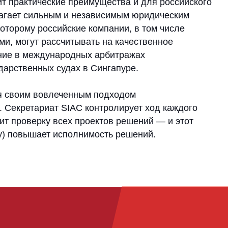
е по теме
а рубежом: вызовы
итража