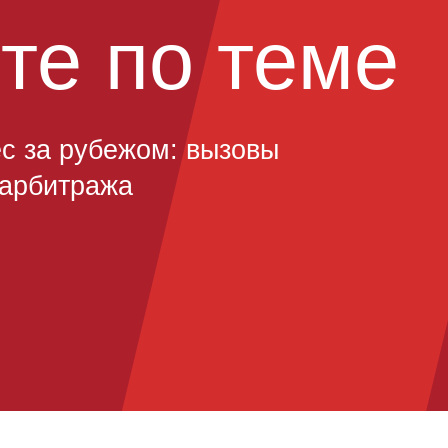
ические вызовы
и разрешении споров, связанных с Россией,
е санкциями. Будучи независимым,
ным арбитражным учреждением,
C продолжает принимать и администрировать
х сторон, включая тех, кто может подпадать
имы. SIAC хорошо известен аналогичным
 участием сторон из других юрисдикций,
нкции (например, Иран или Мьянма).
е вызывало у SIAC каких-либо существенных