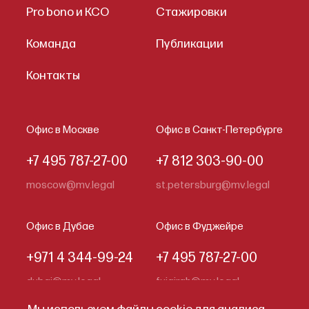
Pro bono и КСО
Стажировки
Команда
Публикации
Контакты
Офис в Москве
Офис в Санкт-Петербурге
+7 495 787-27-00
+7 812 303-90-00
moscow@mv.legal
st.petersburg@mv.legal
Офис в Дубае
Офис в Фуджейре
+971 4 344-99-24
+7 495 787-27-00
dubai@mv.legal
fujairah@mv.legal