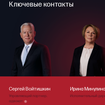
Ключевые контакты
Сергей Войтишкин
Ирина Минулин
Управляющий партнер,
Исполнительный дир
адвокат
i