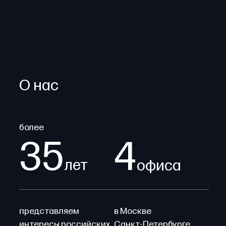
О нас
более
35
4
лет
офиса
представляем
в Москве
интересы российских
Санкт-Петербурге