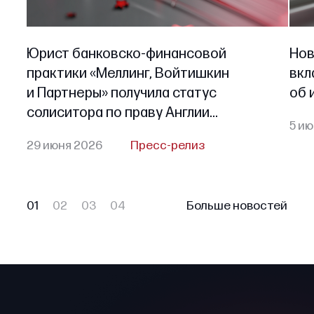
Юрист банковско-финансовой
Нов
практики «Меллинг, Войтишкин
вкл
и Партнеры» получила статус
об 
солиситора по праву Англии
5 ию
и Уэльса
29 июня 2026
Пресс-релиз
01
02
03
04
Больше новостей