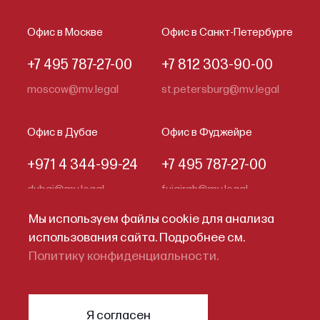
Офис в Москве
Офис в Санкт-Петербурге
+7 495 787-27-00
+7 812 303-90-00
moscow@mv.legal
st.petersburg@mv.legal
Офис в Дубае
Офис в Фуджейре
+971 4 344-99-24
+7 495 787-27-00
dubai@mv.legal
fujairah@mv.legal
Мы используем файлы cookie для анализа
использования сайта. Подробнее см.
Кодекс делового поведения
Политику конфиденциальности.
Политика конфиденциальности
© 2026
Меллинг, Войтишкин и
Я согласен