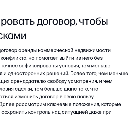
изменить договор в свою пользу
 рассмотрим ключевые положения, которые
нить контроль над ситуацией даже при
дателем.
рация
ной аренды офиса, магазина, склада или
мещения, в договоре должен быть указан
го года с автоматическим продлением в случае,
е откажется от продления. Если срок
язательно регистрируют в Росреестре. Без
тся в уязвимом положении: новый собственник
ример при продаже помещения или его переходе
троительную и техническую документацию:
стороннее
а