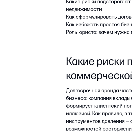
Какие риски под
коммерческой н
Долгосрочная аренда часто восп
бизнеса: компания вкладывает де
формирует клиентский поток. Но 
иллюзией. Как правило, в типово
инструментов давления — от огр
возможностей расторжения дого
Потенциальные риски для аренда
•
Бессрочный договор. Если срок аре
расторгнуть договор, уведомив друг
часто возникает после окончания д
но новый срок стороны не согласов
договор могут прервать в любой мо
•
Несбалансированные финансовые у