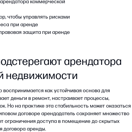
стерегают арендатора
едвижимости
ринимается как устойчивая основа для
ньги в ремонт, настраивает процессы,
на практике эта стабильность может оказаться
м договоре арендодатель сохраняет множество
аничения доступа в помещение до скрытых
вора аренды.
тора:
нды не определен, любая из сторон может
ую сторону за три месяца. Такая ситуация
оговора: фактически аренда продолжается,
али. Для бизнеса это постоянная угроза —
мент и без объяснения причин.
словия. Типичные рычаги давления