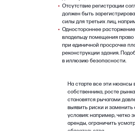
На старте все эти нюансы выгляд
собственника, росте рынка или 
становятся рычагами давления. 
выявить риски и заменить слабы
условия: например, четко зафик
аренды, ограничить усмотрение 
обязательства.
Как сформулиров
управлять риска
Правильно составленный догово
не гарантирует отсутствие конфли
существенных потерь. Чем точне
пространство для давления и од
в договоре положений, дающих а
детальнее проработаны условия с