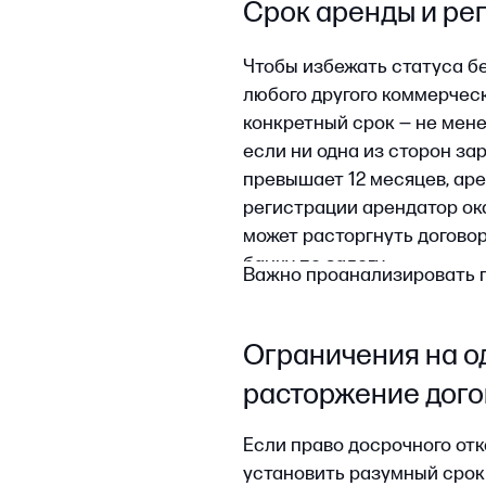
Если право досрочного отказа от 
установить разумный срок уведо
или предусмотреть компенсацию
не как неустойку, а как заранее
подход реже пересматривается с
предсказуемым.
Еще один эффективный инструме
замещающей сделки: при досроч
арендодателя арендатор вправе 
платой по новому и по старому к
в суде.
Финансовые условия и
платежей
Чтобы исключить произвольные и
платы должно быть ограничено к
к конкретному индексу (например