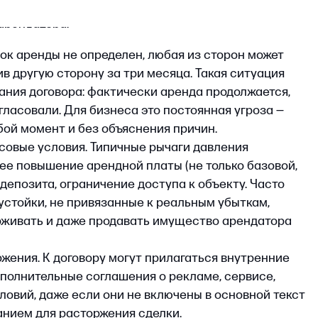
ышение арендной платы (не только базовой,
та, ограничение доступа к объекту. Часто
, не привязанные к реальным убыткам,
ь и даже продавать имущество арендатора
 К договору могут прилагаться внутренние
тельные соглашения о рекламе, сервисе,
 даже если они не включены в основной текст
для расторжения сделки.
. Если срок аренды превышает год, договор
среестре — иначе он не имеет юридической
ри смене собственника.
и. Многие шаблонные договоры дают
вать арендные отношения без решения суда
 «по своему усмотрению» или при плановой
положения превращают весь срок аренды