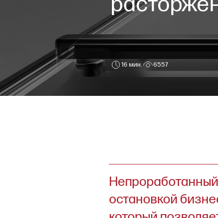
расторжен
16 мин.
6557
Непроработанный дог
остановкой бизнеса. Д
который позволяет ар
порядке расторгнуть с
внезапно остаться бе