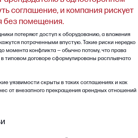
потеряют доступ к оборудованию, а вложения
ся потраченными впустую. Такие риски нередко
нта конфликта — обычно потому, что права
повом договоре сформулированы расплывчато
язвимости скрыты в таких соглашениях и как
 внезапного прекращения арендных отношений
датора коммерческой
обы управлять рисками
ри аренде
вая защита при аренде