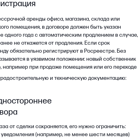
сделки сохраняется, его нужно ограничить:
мления (например, не менее шести месяцев)
. При этом компенсацию лучше оформлять
 согласованные имущественные потери — такой
удами и делает исход спора более
нт защиты прав арендатора — механизм
ном расторжении договора аренды по вине
взыскать с него разницу между арендной
онтракту. Такие убытки легче всего обосновать
 предсказуемость
зменения, право на корректировку арендной
онкретным процентом или привязано
, индексу потребительских цен Росстата),