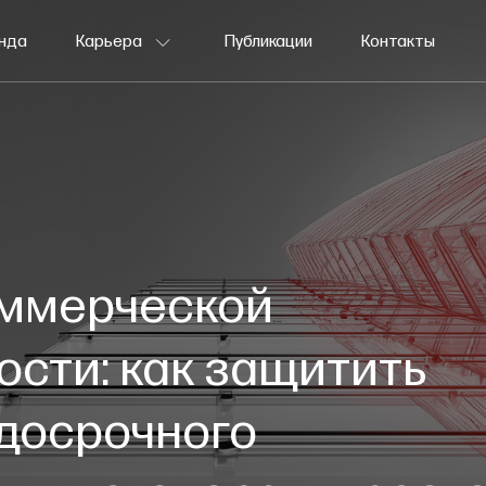
нда
Карьера
Публикации
Контакты
Давайте знакомиться
Вакансии
Долгосрочная стажировка
Летняя стажировка
оммерческой
сти: как защитить
 досрочного