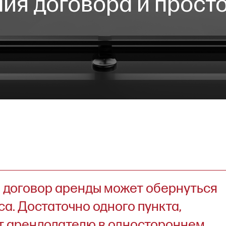
ия договора и прост
овор аренды может обернуться
остаточно одного пункта,
ендодателю в одностороннем
оглашение, и компания рискует
з помещения.