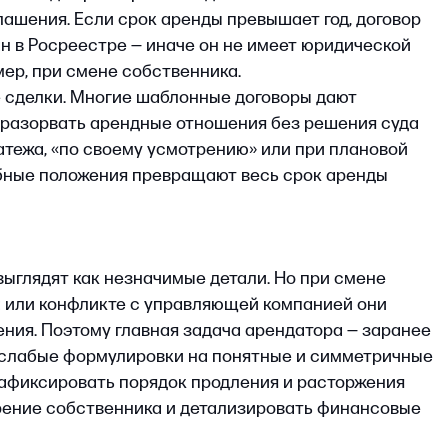
ят как незначимые детали. Но при смене
конфликте с управляющей компанией они
Поэтому главная задача арендатора — заранее
е формулировки на понятные и симметричные
сировать порядок продления и расторжения
собственника и детализировать финансовые
ать договор, чтобы
ми
р аренды коммерческой недвижимости
кта, но помогает выйти из него без
е зафиксированы условия, тем меньше
носторонних решений. Более того, чем меньше
рендодателю свободу усмотрения, и чем
делки, тем больше шанс того, что