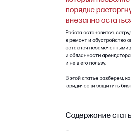
Работа остановится, сотрудники 
в ремонт и обустройство окажут
остаются незамеченными до моме
и обязанности арендатора в ти
и не в его пользу.
В этой статье разберем, какие у
юридически защитить бизнес от
и простоя.
Содержание статьи
Какие риски подстерегают арен
недвижимости
Как сформулировать договор, чт
Как избежать простоя бизнеса п
Роль юриста: зачем нужна право