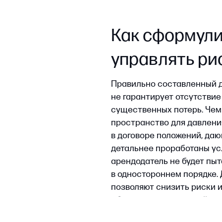
арендодатель не будет пытаться 
в одностороннем порядке. Далее
позволяют снизить риски и сохра
обострении отношений с арендо
Срок аренды и регист
Чтобы избежать статуса бессроч
любого другого коммерческого по
конкретный срок — не менее одно
если ни одна из сторон заранее н
превышает 12 месяцев, аренду об
регистрации арендатор оказывае
может расторгнуть договор, нап
банку по залогу.
Важно проанализировать градос
Ограничения на одно
расторжение договор