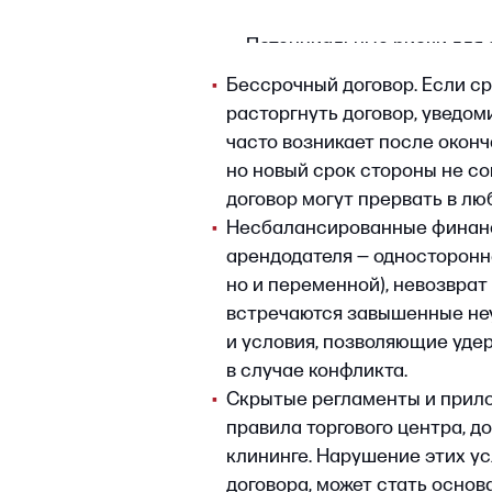
арендодателя — одностороннее пов
но и переменной), невозврат депози
встречаются завышенные неустойки
и условия, позволяющие удерживат
в случае конфликта.
•
Скрытые регламенты и приложения.
правила торгового центра, дополни
клининге. Нарушение этих условий,
договора, может стать основанием 
•
Отсутствие регистрации соглашения
должен быть зарегистрирован в Ро
силы для третьих лиц, например, п
•
Одностороннее расторжение сделк
владельцу помещения право разор
при единичной просрочке платежа,
реконструкции здания. Подобные 
в иллюзию безопасности.