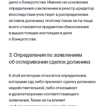
(например, бенефициаров), чьи действия или
бездействие привели к банкротству. В случае
удовлетворения заявления контролирующее
лицо несет ответственность по непогашенным
требованиям кредиторов должника. Судебные
акты о привлечении к субсидиарной
ответственности затрагивают личное
имущество таких лиц: на их счета и активы
могут быть наложены аресты, а взыскание
обращено на принадлежащее им имущество.
5. Определения по разногласиям,
возникающим в ходе процедуры
К этой группе относятся акты об утверждении
положения об условиях и порядке реализации
имущества должника, рассмотрении жалоб
на действия управляющего, об очередности
удовлетворения требований кредиторов
и о разрешении других процедурных вопросов.