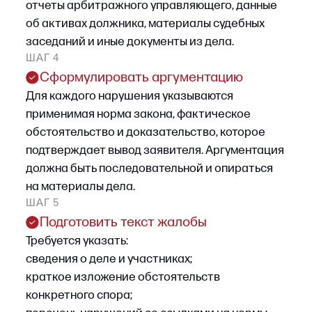
Оптимальный момент для подключения
юриста — рассмотрение дела в суде первой
инстанции. На этой стадии возможно:
•
сформировать убедительную
доказательственную базу, на которую
можно будет ссылаться в вышестоящих
инстанциях при обжаловании;
•
заявить все необходимые ходатайства
(об истребовании дополнительных
доказательств, о привлечении третьих лиц
и др.) и обеспечить их процессуальную
фиксацию;
•
построить последовательную правовую
позицию;
•
представить экспертные и иные
специальные заключения, которые позже,
как правило, будет невозможно приобщить.
В апелляции и кассации по делу о банкротстве
проверяется преимущественно правильность