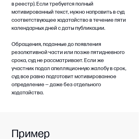
требования кредиторов в банкротстве, и если
эти акты затрагивают права других
кредиторов. Это могут быть акты судов общей
юрисдикции, акты арбитражных судов по иным
спорам или определения о выдаче
исполнительного листа на принудительное
исполнение решения третейского суда.
Такие акты пересматриваются по правилам
о вновь открывшихся обстоятельствах.
Заявление подается с того момента, когда
лицо узнало или должно было узнать о том,
что соответствующий акт нарушает его права.
Общие правила о начале течения месячного
срока на обжалование с момента вынесения
обжалуемого решения суда здесь
не действуют.