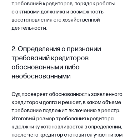
3. Определения по заявлениям
об оспаривании сделок должника
К этой категории относятся определения,
которыми суд либо признает сделку должника
недействительной, либо отказывает
в удовлетворении соответствующего
заявления. Такие акты влияют
на формирование конкурсной массы
и определяют, какие активы могут быть
возвращены в распоряжение должника для
последующего расчета с кредиторами.
4. Определения о привлечении
контролирующих лиц
к субсидиарной ответственности
Суд устанавливает основания и размер
ответственности руководителей, участников
или иных лиц, контролировавших должника