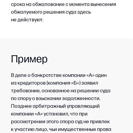
обжалованию
Устанавливается, что именно вынес суд:
решение о признании должника банкротом,
определение о включении / об отказе
во включении требований в реестр,
определение по спору о признании сделки
недействительной, определение
о завершении процедуры либо определение
по иному обособленному спору.
От квалификации акта зависят предмет
жалобы и допустимые доводы.
ШАГ 2
Зафиксировать основания для
обжалования
Определяется перечень нарушений, которые
могли повлиять на выводы суда: неправильное
применение норм материального права либо
процессуальные нарушения, связанные
с извещением, исследованием доказательств
или выходом за пределы заявленных
требований. Виды нарушений, которые могут