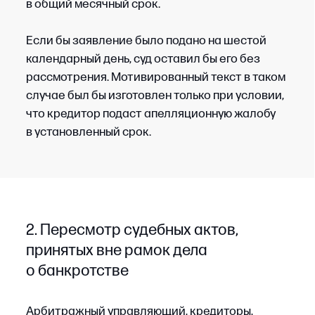
по требованию кредитора «Б» управляющий
подал заявление о пересмотре решения
по вновь открывшимся обстоятельствам. Срок
на подачу заявления он исчислил с даты, когда
получил доступ к документам и узнал
о нарушении прав. Общее правило о начале
исчисления срока на обжалование с момента
вынесения обжалуемого судебного акта к этой
ситуации не применялось.
Вывод. Корректное определение срока
и порядка обжалования — обязательное
условие пересмотра судебного акта. В случае
пропуска срока на обжалование жалобу могут
не принять к производству, и восстановление
срока в такой ситуации, как правило, является
затруднительным.