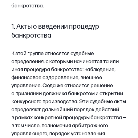
2. Определения о признании
требований кредиторов
обоснованными либо
необоснованными
Суд проверяет обоснованность заявленного
кредитором долга и решает, в каком объеме
требование подлежит включению в реестр.
Итоговый размер требования кредитора
к должнику устанавливается в определении,
после чего кредитор становится участником
дела о банкротстве. Именно на основании
определения о включении в реестр кредитор
впоследствии участвует в распределении
активов должника, поэтому такие акты чаще
всего становятся предметом обжалования
в вышестоящие инстанции в деле
о банкротстве.