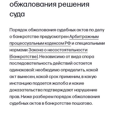
доказательства оплаты государственной
пошлины;
документы о полномочиях представителя;
подтверждение направления жалобы другим
участникам спора.
Отсутствие хотя бы одного из этих документов
может привести к оставлению жалобы без
движения, и впоследствии (если нарушение
не будет устранено в установленный судом
срок) — возвращению жалобы заявителю без
рассмотрения по существу.
ШАГ 7
Подать жалобу в суд
Жалоба подается через
систему «Мой
арбитр»
или в канцелярию суда. Перед
подачей необходимо проверить корректность
и комплектность приложенных файлов.
ШАГ 8
Подготовиться к рассмотрению
жалобы
Определяются ключевые доводы, подлежащие