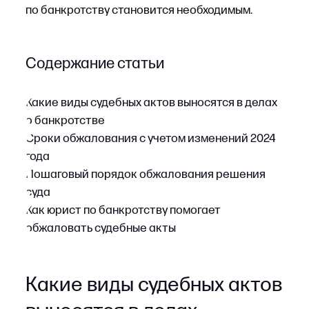
обжаловать судебные акты
Какие виды судебных актов
выносятся в делах
о банкротстве
В делах о банкротстве суд выносит разные
судебные акты. Они различаются
по содержанию и последствиям: одни касаются
введения процедур, другие — включения
требований в реестр должника, споров
по сделкам или ответственности
контролирующих лиц.
Чтобы правильно определить порядок подачи
апелляции по делу о банкротстве
и применимые доказательства, необходимо
установить, к какому виду относится судебный
акт. Далее приведем основные категории