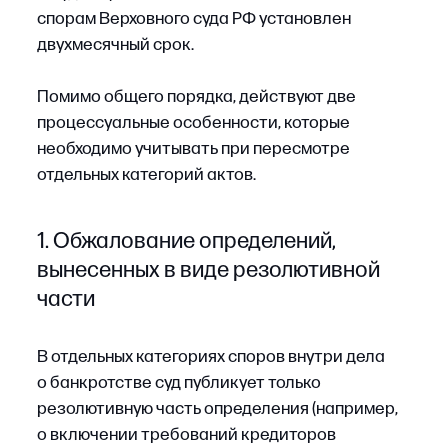
кредитор подает апелляционную жалобу
в общий месячный срок.
Если бы заявление было подано на шестой
календарный день, суд оставил бы его без
рассмотрения. Мотивированный текст в таком
случае был бы изготовлен только при условии,
что кредитор подаст апелляционную жалобу
в установленный срок.
2. Пересмотр судебных актов,
принятых вне рамок дела
о банкротстве
Арбитражный управляющий, кредиторы,
а также контролирующие должника лица
могут обжаловать судебные акты, вынесенные
по другим делам, если на них основаны