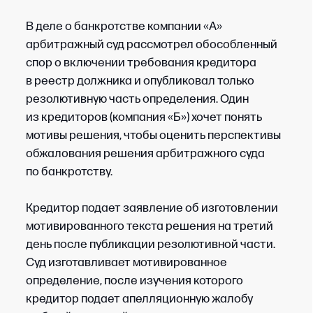
Пример
В деле о банкротстве компании «А» один
из кредиторов (компания «Б») заявил
требование, основанное на решении суда
по спору о взыскании задолженности.
Позднее арбитражный управляющий
компании «А» установил, что при
рассмотрении этого спора суд не привлек
к участию лицо, чьи имущественные права
затрагивались, и вынес решение без его
извещения.
Управляющий пришел к выводу, что указанное
решение нарушает права кредиторов в деле
о банкротстве: оно необоснованно
увеличивает размер требований,
предъявленных к компании «А», и влияет
на распределение активов.
После получения материалов дела