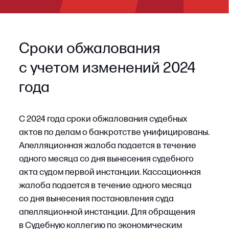
Пример
В деле о банкротстве компании «А»
арбитражный суд рассмотрел обособленный
спор о включении требования кредитора
в реестр должника и опубликовал только
резолютивную часть определения. Один
из кредиторов (компания «Б») хочет понять
мотивы решения, чтобы оценить перспективы
обжалования решения арбитражного суда
по банкротству.
Кредитор подает заявление об изготовлении
мотивированного текста решения на третий
день после публикации резолютивной части.
Суд изготавливает мотивированное
определение, после изучения которого