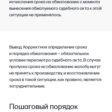
ШАГ 5
Подготовить текст жалобы
Требуется указать:
сведения о деле и участниках;
краткое изложение обстоятельств
конкретного спора;
перечень нарушений со ссылками на нормы
закона;
описание применимых доказательств;
требование, адресованное суду: отменить акт,
изменить его либо направить дело на новое
рассмотрение.
ШАГ 6
Сформировать комплект
приложений
После подготовки текста жалобы необходимо
собрать документы, которые подтверждают
ее процессуальную допустимость. На этом
этапе проверяется, что у суда есть все
необходимое для принятия жалобы
к рассмотрению:
копия обжалуемого акта;