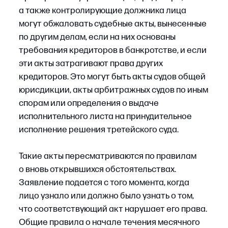
Пошаговый порядок
обжалования решения
суда
Порядок обжалования судебных актов по делу
о банкротстве предусмотрен
Арбитражным
процессуальным кодексом РФ
и специальными
нормами
Закона о несостоятельности
(банкротстве)
. Независимо от вида спора
последовательность действий остается
одинаковой: необходимо определить, какой
акт вынесен, какой срок применим, в какую
инстанцию подается жалоба и какие
доказательства подтверждают нарушение
прав. Ниже разберем порядок обжалования
судебных актов в банкротстве пошагово.
ШАГ 1
Определить, какой акт подлежит