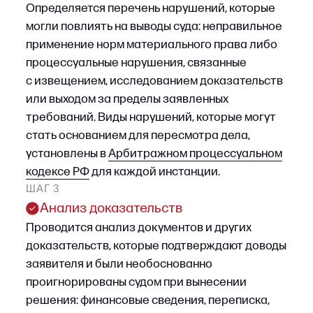
Как юрист по банкротству
помогает обжаловать
судебные акты
Эффективность обжалования зависит
от корректной квалификации судебного акта,
соблюдения сроков и полноты правовой
аргументации. Несоблюдение любого из этих
элементов приводит к отказу в принятии
жалобы или ее оставлению без
удовлетворения. В этих условиях участие
юриста существенно снижает
процессуальные риски.
Когда помощь юриста при
обжаловании решений суда дает
максимальный эффект