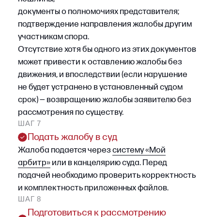
и подтверждение оплаты госпошлины;
•
некорректная структура жалобы
и отсутствие ссылок на нормы права;
•
повторение доводов из первой инстанции
без указания правовых ошибок суда,
допущенных при вынесении обжалуемого
решения;
•
отсутствие ссылок на актуальную судебную
практику, на которую суд может опираться
при принятии решения.
Такие нарушения приводят не только к отказу
в удовлетворении жалобы, но и осложняют
дальнейшее обращение в вышестоящие
инстанции.