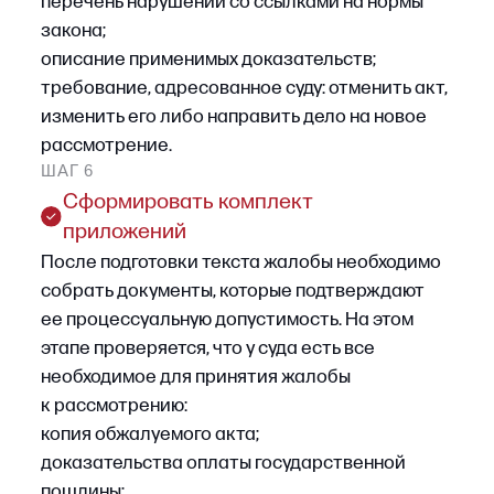
применения норм права. Представление новых
доказательств допускается лишь
в исключительных случаях, поэтому ошибки,
допущенные в первой инстанции, часто
невозможно исправить.
Какие риски возникают при
самостоятельной подаче жалобы
Судебная практика по банкротству
показывает, что самостоятельное
обжалование связано со следующими
типичными ошибками:
•
неверное определение срока обжалования
и пропуск процессуального срока;
•
отсутствие обязательных приложений
к жалобе, включающих подтверждение
полномочий, доказательство направления
копии жалобы другим участникам