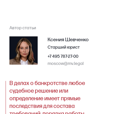
Ксения Шевченко
Старший юрист
+7 495 787-27-00
moscow@mv.legal
В делах о банкротстве любое
судебное решение или
определение имеет прямые
последствия для состава
требований, порядка работы
с активами и объема
ответственности контролирующих
лиц.
Если такой акт вынесен с нарушением закона,
его необходимо обжаловать в установленный
срок. Ошибка на этапе пересмотра приводит