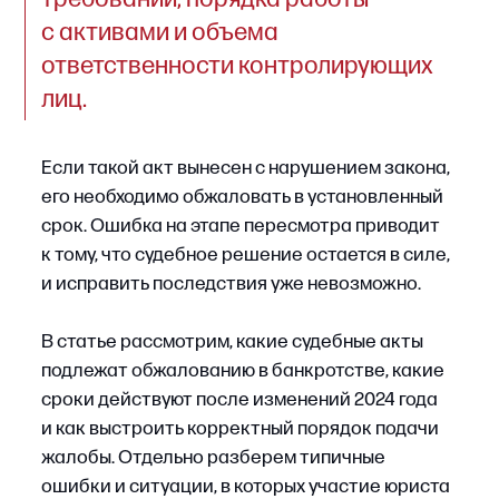
к тому, что судебное решение остается в силе,
и исправить последствия уже невозможно.
В статье рассмотрим, какие судебные акты
подлежат обжалованию в банкротстве, какие
сроки действуют после изменений 2024 года
и как выстроить корректный порядок подачи
жалобы. Отдельно разберем типичные
ошибки и ситуации, в которых участие юриста
по банкротству становится необходимым.
Содержание статьи
Какие виды судебных актов выносятся в делах
о банкротстве
Сроки обжалования с учетом изменений 2024
года
Пошаговый порядок обжалования решения
суда
Как юрист по банкротству помогает