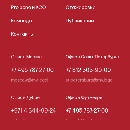
Pro bono и КСО
Стажировки
Команда
Публикации
Контакты
Офис в Москве
Офис в Санкт-Петербурге
+7 495 787-27-00
+7 812 303-90-00
moscow@mv.legal
st.petersburg@mv.legal
Офис в Дубае
Офис в Фуджейре
+971 4 344-99-24
+7 495 787-27-00
dubai@mv.legal
fujairah@mv.legal