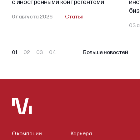
с иностранными контрагентами
инс
биз
07 августа 2026
Статья
03 а
01
02
03
04
Больше новостей
О компании
Карьера