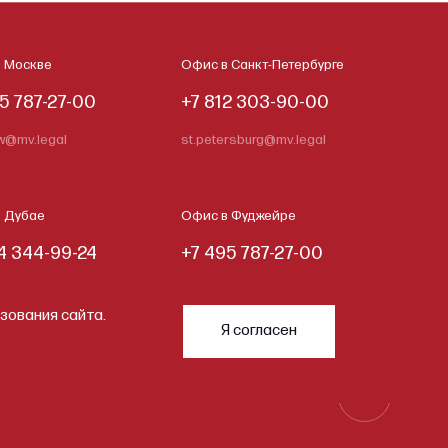
 Москве
Офис в Санкт-Петербурге
5 787-27-00
+7 812 303-90-00
@mv.legal
st.petersburg@mv.legal
 Дубае
Офис в Фуджейре
4 344-99-24
+7 495 787-27-00
mv.legal
fujairah@mv.legal
зования сайта.
Я согласен