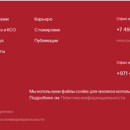
ании
Карьера
Офис в
+7 49
no и КСО
Стажировки
да
Публикации
moscow
ты
Офис в
+971 
dubai@
Мы используем файлы cookie для анализа исполь
Подробнее см.
Политику конфиденциальности.
делового поведения
ка конфиденциальности