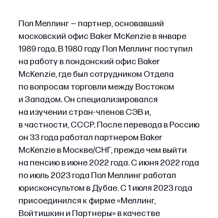
Пол Меллинг — партнер, основавший
московский офис Baker McKenzie в январе
1989 года. В 1980 году Пол Меллинг поступил
на работу в лондонский офис Baker
McKenzie, где был сотрудником Отдела
по вопросам торговли между Востоком
и Западом. Он специализировался
на изучении стран-членов СЭВ и,
в частности, СССР. После перевода в Россию
он 33 года работал партнером Baker
McKenzie в Москве/СНГ, прежде чем выйти
на пенсию в июне 2022 года. С июня 2022 года
по июль 2023 года Пол Меллинг работал
юрисконсультом в Дубае. С 1 июля 2023 года
присоединился к фирме «Меллинг,
Войтишкин и Партнеры» в качестве