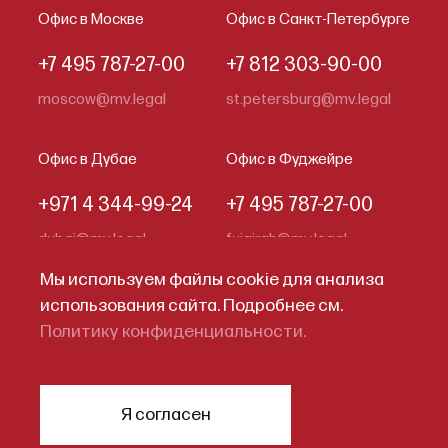
Офис в Москве
Офис в Санкт-Петербурге
+7 495 787-27-00
+7 812 303-90-00
moscow@mv.legal
st.petersburg@mv.legal
Офис в Дубае
Офис в Фуджейре
+971 4 344-99-24
+7 495 787-27-00
dubai@mv.legal
fujairah@mv.legal
Мы используем файлы cookie для анализа
использования сайта. Подробнее см.
Кодекс делового поведения
Политику конфиденциальности.
Политика конфиденциальности
© 2026
Меллинг, Войтишкин и
Я согласен
Партнеры