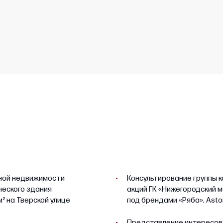
ной недвижимости
Консультирование группы 
ческого здания
акций ГК «Нижегородский 
² на Тверской улице
под брендами «Ряба», Astor
Представление интересов 