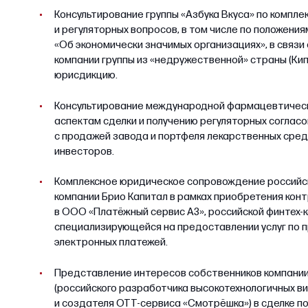
Консультирование группы «Азбука Вкуса» по компле
и регуляторных вопросов, в том числе по положени
«Об экономически значимых организациях», в связи
компании группы из «недружественной» страны (Кип
юрисдикцию.
Консультирование международной фармацевтическ
аспектам сделки и получению регуляторных согласо
с продажей завода и портфеля лекарственных сред
инвесторов.
Комплексное юридическое сопровождение российс
компании Брио Капитал в рамках приобретения конт
в ООО «Платёжный сервис А3», российской финтех-
специализирующейся на предоставлении услуг по 
электронных платежей.
Представление интересов собственников компани
(российского разработчика высокотехнологичных 
и создателя ОТТ-сервиса «Смотрёшка») в сделке п