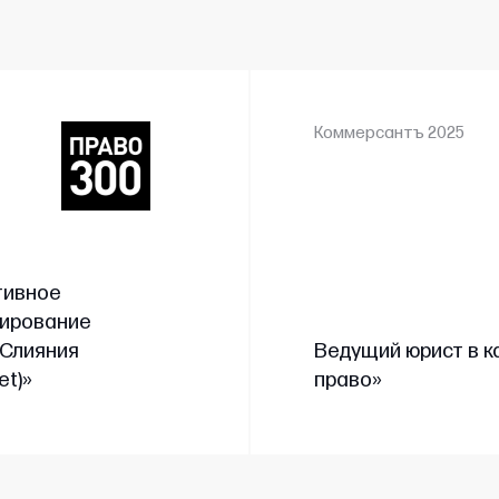
Коммерсантъ 2025
тивное
тирование
/Слияния
Ведущий юрист в к
et)»
право»