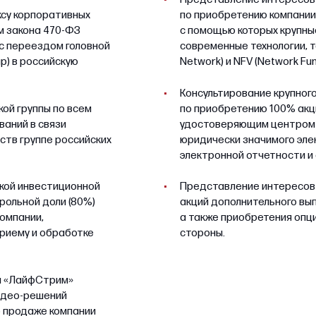
ксу корпоративных
по приобретению компании 
ям закона 470-ФЗ
с помощью которых крупны
 с переездом головной
современные технологии, т
р) в российскую
Network) и NFV (Network Fun
Консультирование крупного
ой группы по всем
по приобретению 100% акц
ваний в связи
удостоверяющим центром и
ств группе российских
юридически значимого эле
электронной отчетности и
кой инвестиционной
Представление интересов 
рольной доли (80%)
акций дополнительного вып
компании,
а также приобретения опци
приему и обработке
стороны.
и «ЛайфСтрим»
видео-решений
о продаже компании