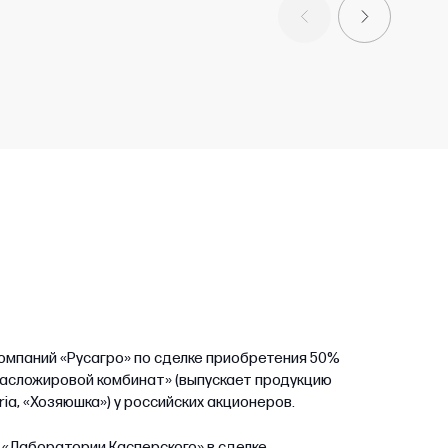
компаний «Русагро» по сделке приобретения 50%
масложировой комбинат» (выпускает продукцию
ia, «Хозяюшка») у российских акционеров.
«Лаборатории Касперского» в сделке