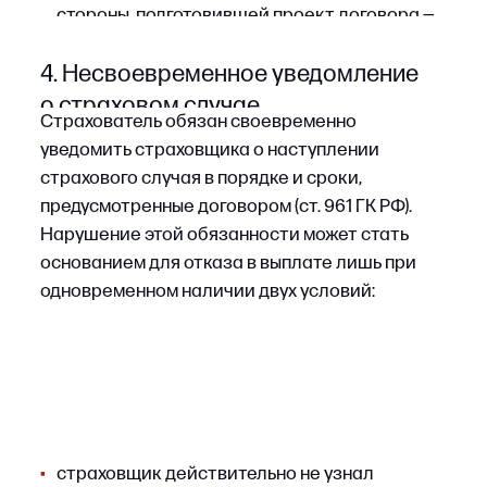
В этой ситуации критична доказательная
база, поэтому страхователю необходимо:
•
документировать все предпринятые
действия (акты, распоряжения,
фотографии, видео, переписку, чеки,
договоры с подрядчиками);
•
при оспаривании отказа подробно
описывать принятые меры, их разумность
и соразмерность риску, а также
продемонстрировать, что дополнительный
ущерб возник не вследствие бездействия,