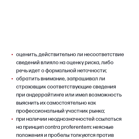
•
в случае отказа по мотиву просрочки
уведомления оспаривать наличие
причинно-следственной связи между
задержкой и невозможностью определить
размер убытков, ссылаясь на позицию ВС
РФ и судебную практику.
5. Непринятие мер по уменьшению
убытков
Статья 962 ГК РФ возлагает на страхователя
обязанность принять разумные и доступные
меры для уменьшения убытков при
наступлении страхового случая. Умышленное
непринятие таких мер может служить
основанием для отказа в возмещении той
части убытков, которая возникла именно
вследствие бездействия страхователя.
Одновременно расходы, понесенные в целях
минимизации ущерба, подлежат возмещению
страховщиком в пределах страховой суммы.
Порядок действий при отказе