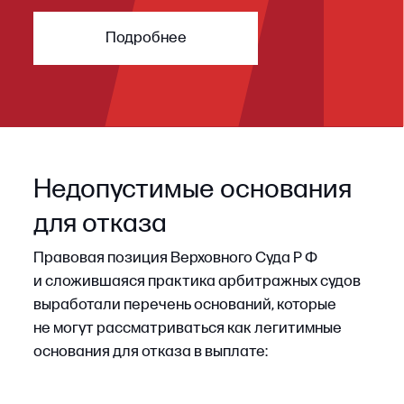
ШАГ 6
Обжалование
Решение, вынесенное не в пользу
страхователя, не является окончательным: оно
может быть обжаловано в апелляционном
порядке в течение одного месяца со дня
принятия решения в окончательной форме,
а вступившее в законную силу — оспорено
в кассационном порядке. Вышестоящие
инстанции, как правило, более тщательно
проверяют толкование условий договора
страхования, обоснованность определения
размера убытков, надлежащее доказывание
причинно-следственной связи и законность
применения норм гражданского
законодательства о страховании.
На стадии обжалования необходимо
проанализировать решение суда первой
инстанции, выявить допущенные нарушения,
подготовить мотивированную жалобу
с последовательным изложением доводов