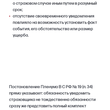
а по объективным причинам.
6. Отдельно поименованные
обстоятельства
Статья 964 ГК РФ перечисляет специальные
основания освобождения страховщика
от выплаты: ядерный взрыв, радиоактивное
заражение, военные действия, гражданские
волнения, конфискация, реквизиция
и уничтожение имущества по распоряжению
государственных органов, если иное
не предусмотрено законом или договором.
Норма носит диспозитивный характер:
стороны вправе расширить страховое
покрытие и включить такие события
в страховой риск.
Порядок действий при отказе
При отказе со ссылкой на ст. 964 ГК РФ
страхователю необходимо: