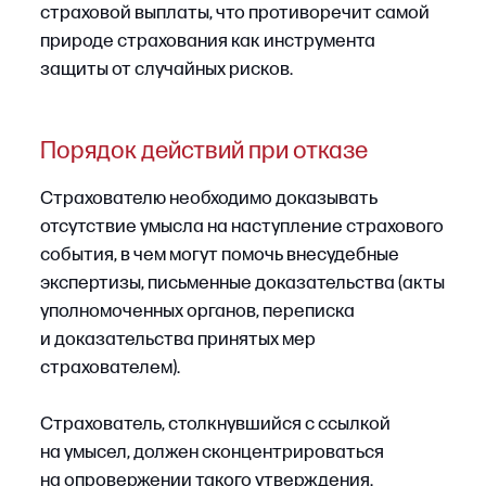
освобождения страховщика от выплаты,
но лишь в пределах, прямо предусмотренных
законом (ст. 963 ГК РФ).
Постановление Пленума В С РФ № 19 (п. 49)
конкретизирует: под грубой неосторожностью
понимается существенное отклонение от той
степени заботливости и осмотрительности,
которая требовалась от страхователя
в конкретной ситуации.
Порядок действий при отказе
При этом освобождение от выплаты по мотиву
Получив отказ по мотиву грубой
грубой неосторожности допустимо только при
неосторожности, страхователю
прямом указании закона. Попытки
целесообразно:
страховщиков включить в договоры
страхования обобщенные оговорки о грубой
неосторожности как самостоятельном
основании отказа оцениваются судами
критически и нередко признаются
недействительными. Судебная практика, в том
числе по делам № А72‑17 277/2022 и № А40‑38