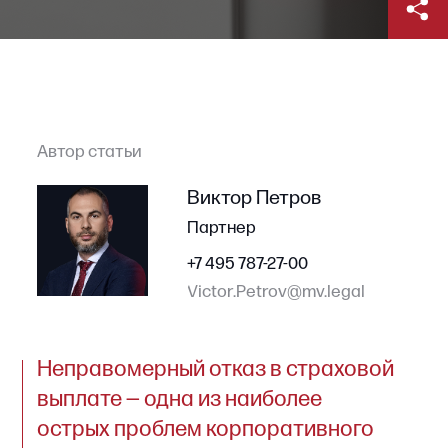
Автор статьи
Виктор Петров
Партнер
+7 495 787-27-00
Victor.Petrov@mv.legal
Неправомерный отказ в страховой
выплате — одна из наиболее
острых проблем корпоративного
риск-менеджмента. Последствия
для бизнеса при отказе могут быть
существенными: неполученное
возмещение по крупному убытку
влияет на текущую деятельность
компании, особенно когда речь
идет о страховании