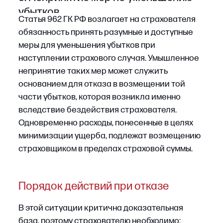
основания для отказа в выплате:
1
Формальные ошибки в документах.
Страховщик как профессиональный
участник рынка обязан самостоятельно
проверять предоставленные сведения
через свои информационные системы.
Технические опечатки и иные формальные
неточности не освобождают его
от обязанности выплатить возмещение,
если они не повлияли на оценку риска или
размер убытка.
2
Непредоставление отдельных документов.
Страховщик не вправе увязывать выплату
с представлением документов, которые