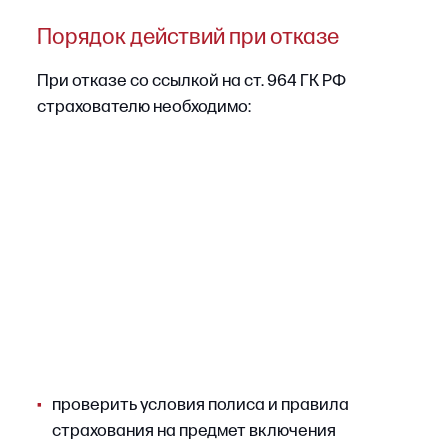
На этой стадии задача — сохранить
максимально полный набор доказательств:
акты осмотра, заключения экспертов,
фотоматериалы, переписку со страховщиком
и брокером, документы, подтверждающие
размер убытков. Ошибки на этапе фиксации
фактов нередко оказываются фатальными
в суде.
ШАГ 3
Независимая экспертиза
Если спор касается размера убытков или
причин страхового случая, заключение
специализированной организации станет
весомым процессуальным аргументом,
особенно если эксперты страховщика
представили иные выводы. Экспертизу
целесообразно организовать до направления
претензии: ее результаты усиливают
претензионные требования и формируют
доказательственную базу для суда.
ШАГ 4
Направление претензии