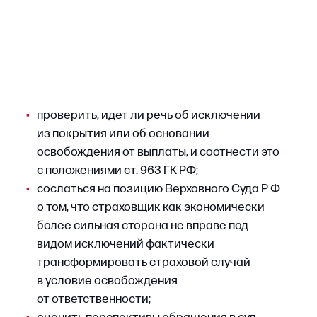
на принцип contra proferentem: неясные
положения и пробелы толкуются против
стороны, подготовившей проект договора —
страховщика.
4. Несвоевременное уведомление
о страховом случае
Страхователь обязан своевременно
уведомить страховщика о наступлении
страхового случая в порядке и сроки,
предусмотренные договором (ст. 961 ГК РФ).
Нарушение этой обязанности может стать
основанием для отказа в выплате лишь при
одновременном наличии двух условий:
•
страховщик действительно не узнал
о страховом случае иным путем в разумный
срок;
•
отсутствие своевременного уведомления