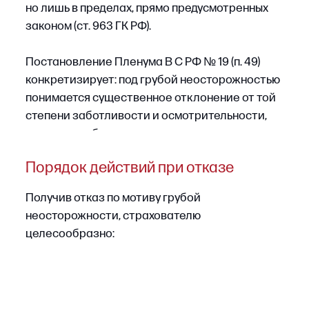
Страхователю важно:
•
оценить, действительно ли несоответствие
сведений влияло на оценку риска, либо
речь идет о формальной неточности;
•
обратить внимание, запрашивал ли
страховщик соответствующие сведения
при андеррайтинге или имел возможность
выяснить их самостоятельно как
профессиональный участник рынка;
•
при наличии неоднозначностей ссылаться