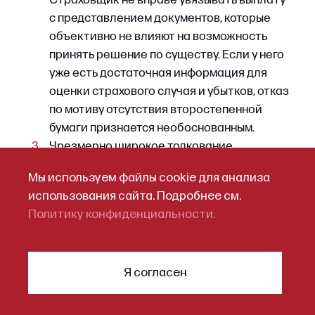
Подписаться
Процессуальные
особенности страховых
споров
Страховые споры с участием юридических
лиц подсудны арбитражным судам и обладают
Мы используем файлы cookie для анализа
рядом процессуальных особенностей, которые
использования сайта. Подробнее см.
необходимо учитывать при формировании
Политику конфиденциальности.
позиции.
Я согласен