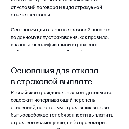
отсутствие умысла на наступление страхового
в гражданско-правовых отношениях, что само
события, в чем могут помочь внесудебные
по себе существенно затрудняет его
экспертизы, письменные доказательства (акты
доказывание в рамках арбитражного
уполномоченных органов, переписка
производства и является, как правило,
и доказательства принятых мер
ключевым предметом спора при
страхователем).
урегулировании страхового события.
Страховщик обязан подтвердить
Страхователь, столкнувшийся с ссылкой
совокупность обстоятельств, из которых
на умысел, должен сконцентрироваться
вытекает сознательное и целенаправленное
на опровержении такого утверждения.
создание условий для наступления
Практически это означает:
страхового случая.
•
инициирование независимых технических
и иных экспертиз;
•
сбор и представление актов
уполномоченных органов, протоколов
осмотров, внутренних регламентов;
•
фиксацию предпринятых превентивных
и оперативных мер по предотвращению
и минимизации ущерба.