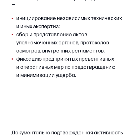
928/2024, подчеркивает недопустимость
подмены законных оснований договорной
конструкцией.
•
проверить, идет ли речь об исключении
из покрытия или об основании
освобождения от выплаты, и соотнести это
с положениями ст. 963 ГК РФ;
•
сослаться на позицию Верховного Суда Р Ф
о том, что страховщик как экономически
более сильная сторона не вправе под
видом исключений фактически
трансформировать страховой случай
в условие освобождения
от ответственности;
•
оценить перспективы обращения в суд
и целесообразность подготовки
независимых экспертиз, подтверждающих
отсутствие грубой неосторожности.
3. Предоставление недостоверных
сведений при заключении договора
Страховщик вправе требовать признания
договора страхования недействительным и,