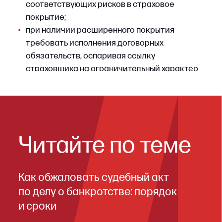
Для юридических лиц претензионный порядок
при обращении в арбитражный суд
обязателен: ч. 5 ст. 4 АПК РФ устанавливает
минимальный 30‑дневный срок ожидания
ответа. Требования, заявленные в претензии,
должны совпадать с будущим предметом иска:
несовпадение может быть квалифицировано
судом как несоблюдение досудебного порядка.
ШАГ 5
Подача иска в арбитражный суд
Как правило, иск предъявляется по месту
нахождения страховщика, если договором
не предусмотрена договорная подсудность.
Срок исковой давности по договорам
страхования имущества составляет два года,
по договорам страхования ответственности —
три года (ст. 966 ГК РФ). Течение срока
исчисляется с момента, когда страхователь
узнал или должен был узнать об отказе
в выплате либо о ее занижении (п. 9
Постановления Пленума В С РФ № 19).