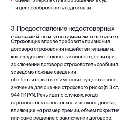
повлияло на возможность установить факт
события, его обстоятельства или размер
ущерба.
Постановление Пленума В С РФ № 19 (п. 34)
прямо указывает: обязанность уведомить
страховщика не тождественна обязанности
сразу же представить полный комплект
документов. Требование одновременной
подачи всех материалов законом
не предусмотрено и не может быть
использовано как формальное основание для
отказа (дело № А41−21 249/2019).