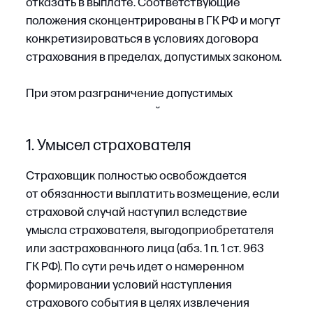
Документально подтвержденная активность
страхователя, направленная
на предотвращение последствий события, как
правило, существенно ослабляет позицию
страховщика, выстраивающего линию
на умысел.
2. Грубая неосторожность
страхователя
По общему правилу грубая неосторожность
при имущественном страховании может
рассматриваться как основание для