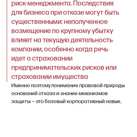
предпринимательских рисков или
страховании имущества
предприятия.
Именно поэтому понимание правовой природы
оснований отказа и знание механизмов
защиты — это базовый корпоративный навык.
Содержание статьи
Какие риски бизнеса покрывает страхование
Основания для отказа в страховой выплате
Недопустимые основания для отказа
Пошаговый алгоритм оспаривания отказа