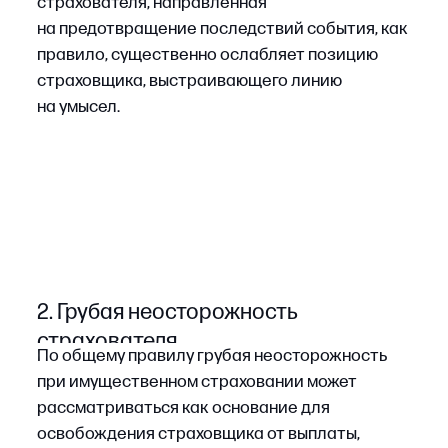
как следствие, отказать в выплате, если при
заключении договора страхователь сообщил
заведомо ложные сведения
об обстоятельствах, имеющих существенное
значение для оценки страхового риска (п. 3 ст.
944 ГК РФ). Речь идет о случаях, когда
страхователь сознательно искажает данные,
влияющие на размер премии, объем покрытия
или само решение о заключении договора.
Постановление Пленума В С РФ № 19 (п. 20)
•
обязанность доказать факт сообщения
устанавливает два ключевых ориентира:
заведомо ложных сведений
и их существенность лежит
на страховщике;
•
простой отказ в выплате со ссылкой
на недостоверность данных недопустим —
страховщик обязан предварительно
добиться признания договора
недействительным в судебном порядке.
Порядок действий при отказе